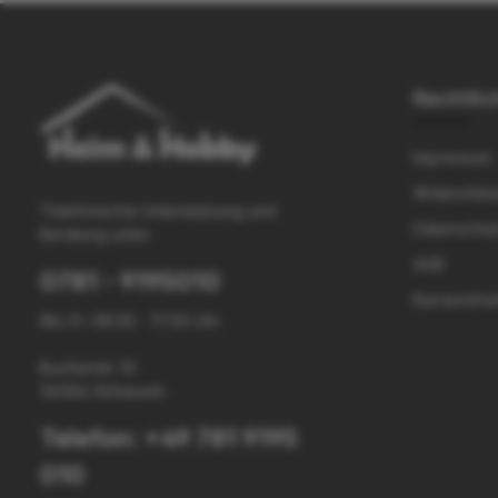
Rechtlic
Impressum
Widerufsbe
Telefonische Unterstützung und
Datenschut
Beratung unter:
AGB
0781 - 9195010
Barrierefrei
Mo-Fr: 08:00 - 17:00 Uhr
Buchenstr. 10
56584 Anhausen
Telefon: +49 781 9195
010