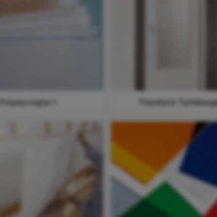
Polystyrolglas
Polystyrol Türfüllung