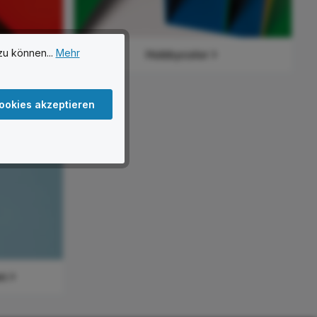
zu können...
Mehr
Hobbycolor
ookies akzeptieren
en