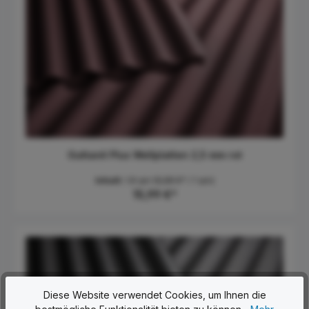
Guttanit Plus Wellplatten 2,5 mm rot
Inhalt:
1.8 qm
(8,88 €* / 1 qm)
15,99 €*
Diese Website verwendet Cookies, um Ihnen die