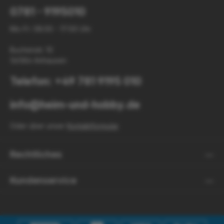
0781 - 9195010
Mo-Fr: 08:00 - 17:00 Uhr
Buchenstr. 10
56584 Anhausen
Telefon: +49 781 9195 010
info@heim-und-hobby.de
Oder über unser
Kontaktformular
.
Rechtliches
Kundenservice