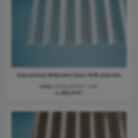
Polycarbonat Wellplatten Sinus 76/18 wabe klar
Inhalt:
2.09 qm
(49,00 €* / 1 qm)
102,41 €*
Ab