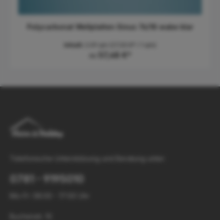
Polycarbonat Wellplatten Sinus 76/18 wabe klar
Inhalt:
2.09 qm
(27,50 €* / 1 qm)
57,48 €*
Ab
Telefonische Unterstützung und Beratung unter:
0781 - 9195010
Mo-Fr: 08:00 - 17:00 Uhr
Buchenstr. 10