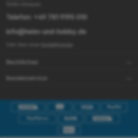
56584 Anhausen
Telefon: +49 781 9195 010
info@heim-und-hobby.de
Oder über unser
Kontaktformular
.
Rechtliches
Kundenservice