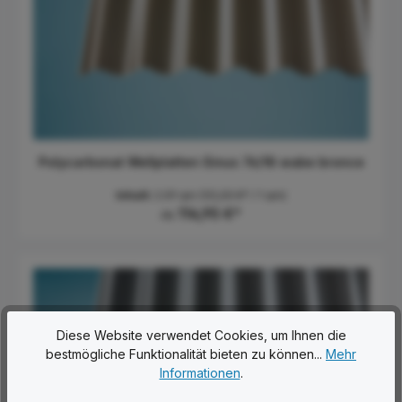
Polycarbonat Wellplatten Sinus 76/18 wabe bronce
Inhalt:
2.09 qm
(55,00 €* / 1 qm)
114,95 €*
Ab
Diese Website verwendet Cookies, um Ihnen die
bestmögliche Funktionalität bieten zu können...
Mehr
Informationen
.